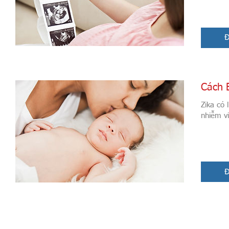
Đ
Cách 
Zika có
nhiễm vi
Đ