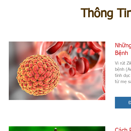
Thông Tin
Những
Bệnh
Vi rút Z
bệnh (Ae
tình dục
từ mẹ s
Đ
Cách 