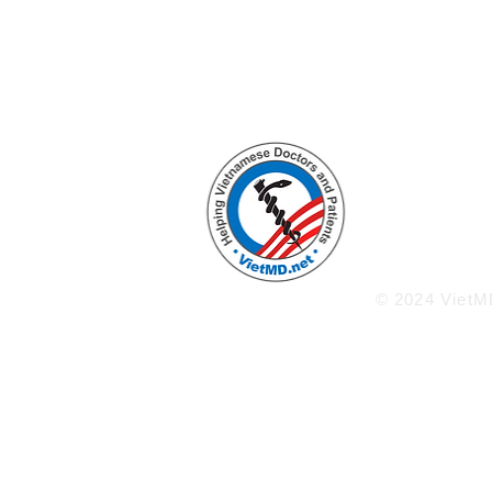
Enlighten
Knowled
Welco
ww
© 2024 VietMD