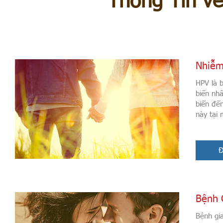
Thông Tin v
Nhiễm
HPV là b
biến nhấ
biến đế
này tại 
Đ
Bệnh G
Bệnh gi