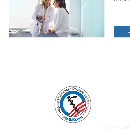
Đ
Enlighten
Knowled
Welco
ww
© 2024 VietMD