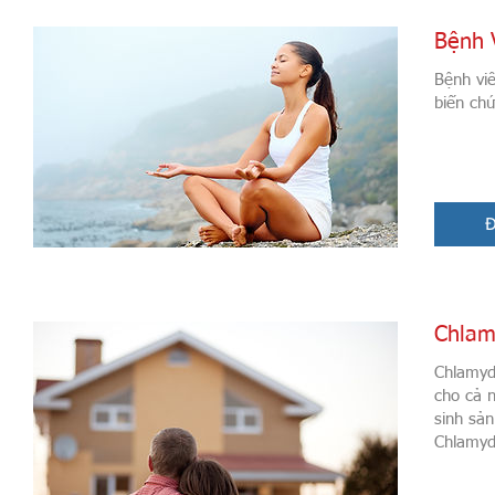
Bệnh 
Bệnh vi
biến ch
Đ
Chlam
Chlamydia
cho cả n
sinh sản
Chlamydia