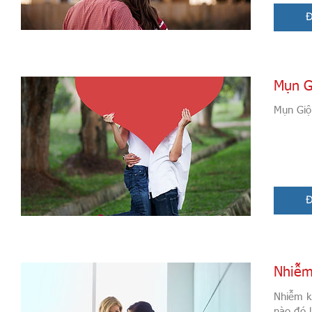
Đ
Mụn G
Mụn Giộp
Đ
Nhiễm
Nhiễm k
nào đó 