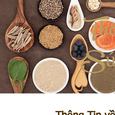
Thô
S