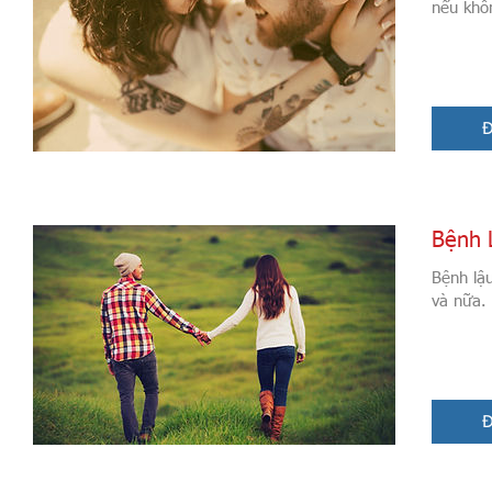
nếu khô
Đ
Bệnh 
Bệnh lậ
và nữa. 
Đ