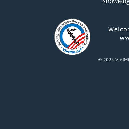
Knowled
Welco
ww
© 2024 VietMD