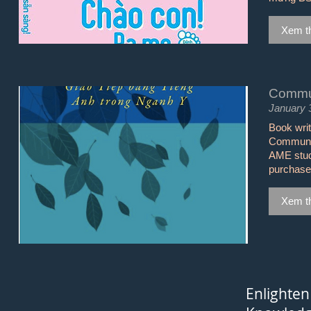
Xem t
Commun
January 
Book writ
Communic
AME stude
purchase
Xem t
Enlighten