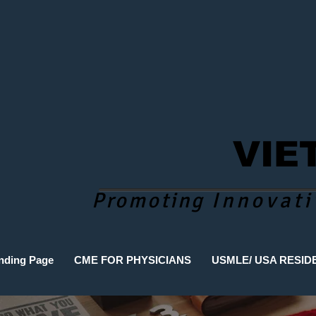
VIE
Promoting
Innovati
nding Page
CME FOR PHYSICIANS
USMLE/ USA RESID