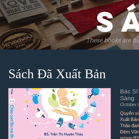
S
These books are fu
Sách Đã Xuất Bản
Bác Sĩ
Sàng
October 
Quyển sá
Xuất Bản 
Thảo đan
Đệm Vững
mừng BS