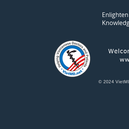
Enlighten
Knowled
Welco
ww
© 2024 VietMD