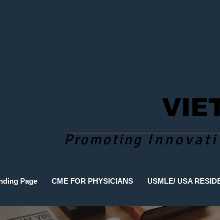
VIE
Promoting
Innovati
nding Page
CME FOR PHYSICIANS
USMLE/ USA RESID